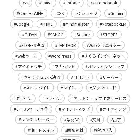
AI
Canva
Chrome
Chromebook
ConoHaWING
CSS
ECショップ
Gemini
Google
HTML
mindmeister
NotebookLM
O-DAN
SANGO
Square
STORES
STORES決済
THE THOR
Webクリエイター
webツール
WordPress
さくらインターネット
アイキャッチ
アカウント
オンラインショップ
キャッシュレス決済
ココナラ
サーバー
スキマバイト
タイミー
ダウンロード
デザイン
ドメイン
ネットショップ作成サービス
ホームページ制作
マインドマップ
ライティング
レンタルサーバー
写真AC
文賢
独学
独自ドメイン
画像素材
確定申告