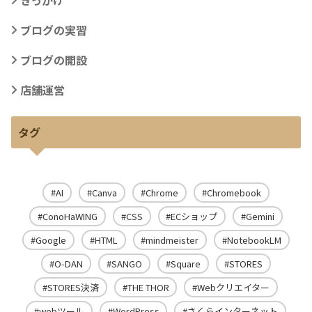
ブログの実習
ブログの開設
店舗運営
タグ
AI
Canva
Chrome
Chromebook
ConoHaWING
CSS
ECショップ
Gemini
Google
HTML
mindmeister
NotebookLM
O-DAN
SANGO
Square
STORES
STORES決済
THE THOR
Webクリエイター
webツール
WordPress
さくらインターネット