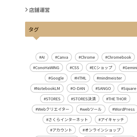
店舗運営
タグ
AI
Canva
Chrome
Chromebook
ConoHaWING
CSS
ECショップ
Gemin
Google
HTML
mindmeister
NotebookLM
O-DAN
SANGO
Square
STORES
STORES決済
THE THOR
Webクリエイター
webツール
WordPress
さくらインターネット
アイキャッチ
アカウント
オンラインショップ