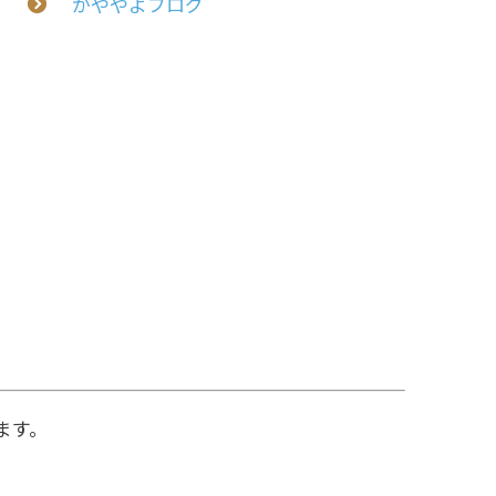
かややよブログ
ます。