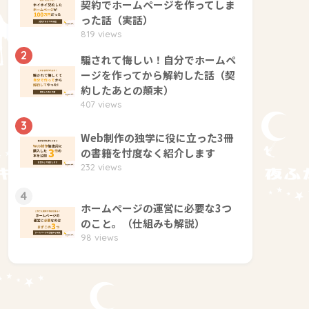
契約でホームページを作ってしま
った話（実話）
819 views
2
騙されて悔しい！自分でホームペ
ージを作ってから解約した話（契
約したあとの顛末）
407 views
3
Web制作の独学に役に立った3冊
の書籍を忖度なく紹介します
232 views
4
ホームページの運営に必要な3つ
のこと。（仕組みも解説）
98 views